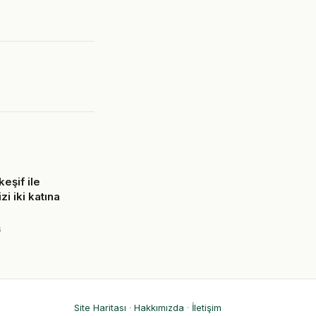
eşif ile
zi iki katına
6
Site Haritası
·
Hakkımızda
·
İletişim