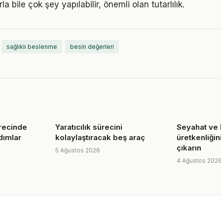
a bile çok şey yapılabilir, önemli olan tutarlılık.
sağlıklı beslenme
besin değerleri
recinde
Yaratıcılık sürecini
Seyahat ve k
adımlar
kolaylaştıracak beş araç
üretkenliğini
çıkarın
5 Ağustos 2026
4 Ağustos 202