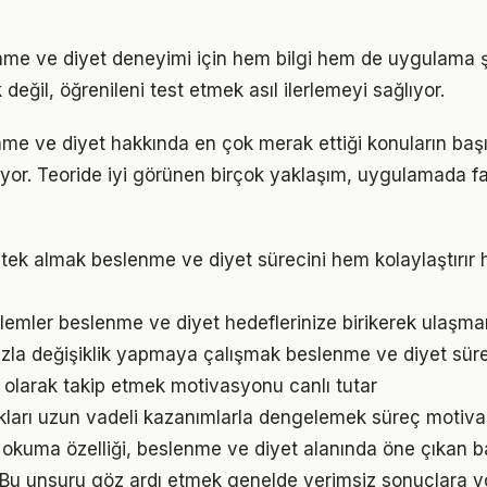
enme ve diyet deneyimi için hem bilgi hem de uygulama ş
eğil, öğrenileni test etmek asıl ilerlemeyi sağlıyor.
nme ve diyet hakkında en çok merak ettiği konuların baş
yor. Teoride iyi görünen birçok yaklaşım, uygulamada fa
ek almak beslenme ve diyet sürecini hem kolaylaştırır h
emler beslenme ve diyet hedeflerinize birikerek ulaşman
zla değişiklik yapmaya çalışmak beslenme ve diyet süreci
l olarak takip etmek motivasyonu canlı tutar
ukları uzun vadeli kazanımlarla dengelemek süreç motiv
ni okuma özelliği, beslenme ve diyet alanında öne çıkan b
. Bu unsuru göz ardı etmek genelde verimsiz sonuçlara yo