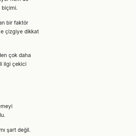
 biçimi.
n bir faktör
ce çizgiye dikkat
nden çok daha
 ilgi çekici
emeyi
lu.
ı şart değil.