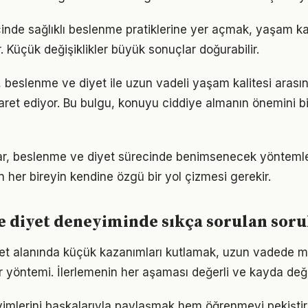
çinde sağlıklı beslenme pratiklerine yer açmak, yaşam kali
. Küçük değişiklikler büyük sonuçlar doğurabilir.
, beslenme ve diyet ile uzun vadeli yaşam kalitesi arası
işaret ediyor. Bu bulgu, konuyu ciddiye almanın önemini b
ıklar, beslenme ve diyet sürecinde benimsenecek yönteml
n her bireyin kendine özgü bir yol çizmesi gerekir.
 diyet deneyiminde sıkça sorulan soru
et alanında küçük kazanımları kutlamak, uzun vadede m
bir yöntemi. İlerlemenin her aşaması değerli ve kayda değ
yimlerini başkalarıyla paylaşmak hem öğrenmeyi pekişti