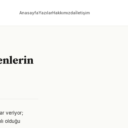
Anasayfa
Yazılar
Hakkımızda
İletişim
enlerin
ar veriyor;
lı olduğu