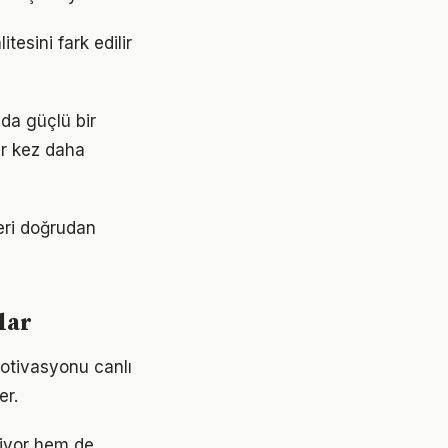
tesini fark edilir
nda güçlü bir
ir kez daha
eri doğrudan
lar
otivasyonu canlı
er.
riyor hem de