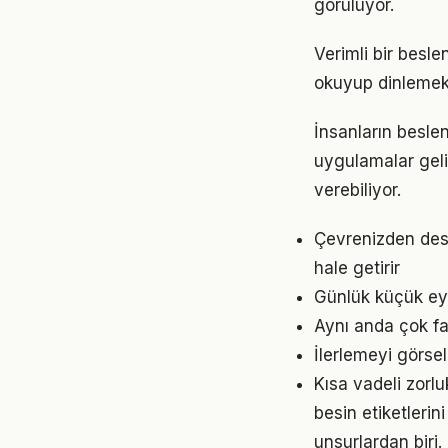
görülüyor.
Verimli bir besl
okuyup dinlemek d
İnsanların besle
uygulamalar geli
verebiliyor.
Çevrenizden dest
hale getirir
Günlük küçük eyl
Aynı anda çok fa
İlerlemeyi görse
Kısa vadeli zorl
besin etiketleri
unsurlardan biri