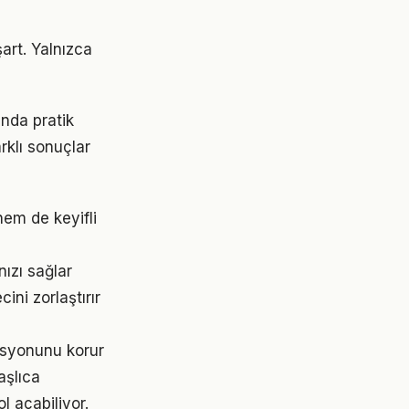
art. Yalnızca
ında pratik
rklı sonuçlar
em de keyifli
ızı sağlar
ni zorlaştırır
asyonunu korur
aşlıca
l açabiliyor.