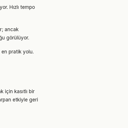
or. Hızlı tempo
or; ancak
ğu görülüyor.
en pratik yolu.
çin kasıtlı bir
rpan etkiyle geri