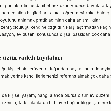
ğini günlük rutinine dahil etmek uzun vadede büyük fark y
da edinilen bilgileri not almak öğrenmeyi kalıcı hale get
oyutunu anlamak pratik adımları daha anlamlı kılar
üzeni yolculuğu kendine özgüdür, karşılaştırmadan kaçın
vasyon, ev düzeni konusunda dışsal baskıdan çok daha gü
e uzun vadeli faydaları
uğu kişisel bir serüven olduğundan başkalarının deneyim
pmak yerine kendi ilerlemenizi referans almak çok daha sa
a da kişisel yaşam; hangi alanda olursa olsun ev düzeni bi
 zemin, farklı alanlarda birbiriyle bağlantılı gelişimlere k