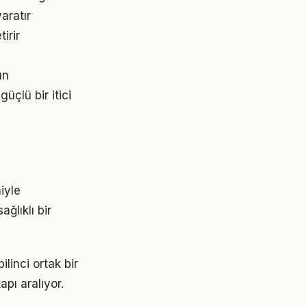
aratır
irir
ın
çlü bir itici
iyle
ğlıklı bir
linci ortak bir
apı aralıyor.