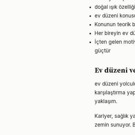
doğal ışık özelli
ev düzeni konusun
Konunun teorik b
Her bireyin ev d
İçten gelen moti
güçtür
Ev düzeni v
ev düzeni yolcul
karşılaştırma ya
yaklaşım.
Kariyer, sağlık y
zemin sunuyor. Bu