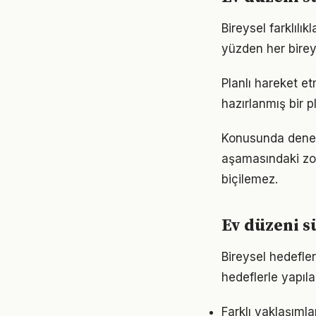
Bireysel farklıl
yüzden her birey
Planlı hareket et
hazırlanmış bir p
Konusunda deneyim
aşamasındaki zor
biçilemez.
Ev düzeni 
Bireysel hedefler
hedeflerle yapıla
Farklı yaklaşıml