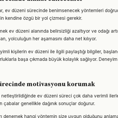
ıklar, ev düzeni sürecinde benimsenecek yöntemleri doğrud
in kendine özgü bir yol çizmesi gerekir.
mek ev düzeni alanında belirsizliği azaltıyor ve odağı artır
lan, yolculuğun her aşamasını daha net kılıyor.
li kişilerin ev düzeni ile ilgili paylaştığı bilgiler, başla
luklarla başa çıkmada büyük kolaylık sağlıyor. Deneyim
sürecinde motivasyonu korumak
 netleştirildiğinde ev düzeni süreci çok daha verimli ilerle
n çabalar genellikle dağınık sonuçlar doğurur.
arı denemek hangi yöntemin size uygun olduğunu anlama