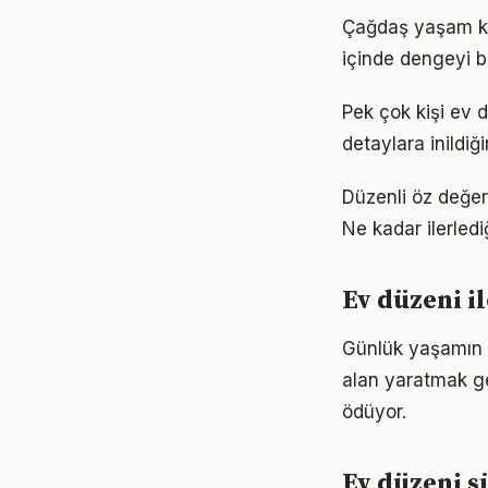
Çağdaş yaşam ko
içinde dengeyi b
Pek çok kişi ev 
detaylara inild
Düzenli öz değer
Ne kadar ilerled
Ev düzeni il
Günlük yaşamın h
alan yaratmak ge
ödüyor.
Ev düzeni s