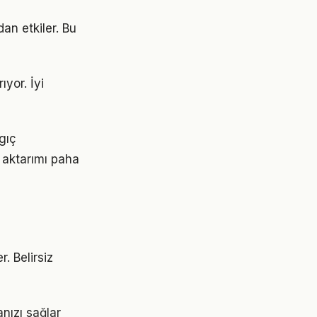
an etkiler. Bu
ıyor. İyi
ngıç
 aktarımı paha
r. Belirsiz
nızı sağlar