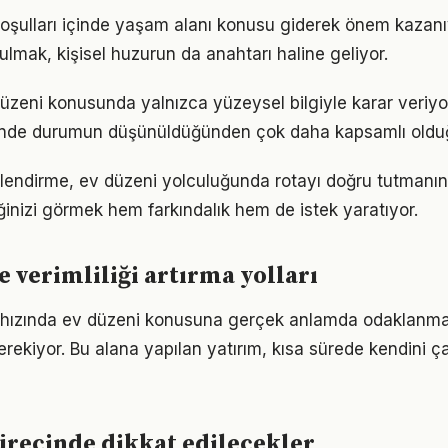
şulları içinde yaşam alanı konusu giderek önem kazanıy
ulmak, kişisel huzurun da anahtarı haline geliyor.
düzeni konusunda yalnızca yüzeysel bilgiyle karar veriy
iğinde durumun düşünüldüğünden çok daha kapsamlı oldu
lendirme, ev düzeni yolculuğunda rotayı doğru tutmanın 
iğinizi görmek hem farkındalık hem de istek yaratıyor.
e verimliliği artırma yolları
ızında ev düzeni konusuna gerçek anlamda odaklanmak i
rekiyor. Bu alana yapılan yatırım, kısa sürede kendini ça
ürecinde dikkat edilecekler