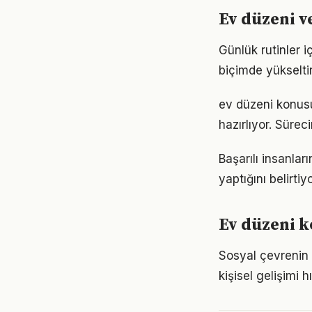
Ev düzeni v
Günlük rutinler i
biçimde yükseltir
ev düzeni konus
hazırlıyor. Sürec
Başarılı insanla
yaptığını belirt
Ev düzeni k
Sosyal çevrenin 
kişisel gelişimi h