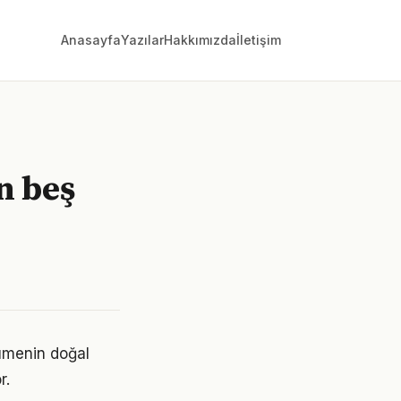
Anasayfa
Yazılar
Hakkımızda
İletişim
n beş
yümenin doğal
r.