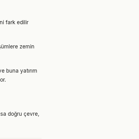
 fark edilir
üşümlere zemin
ve buna yatırım
or.
ysa doğru çevre,