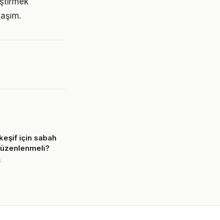
eştirmek
laşım.
keşif için sabah
 düzenlenmeli?
6