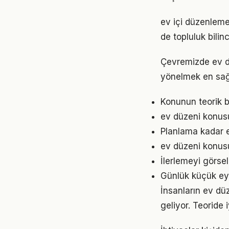
ev içi düzenlem
de topluluk bilin
Çevremizde ev dü
yönelmek en sağl
Konunun teorik b
ev düzeni konusu
Planlama kadar e
ev düzeni konusun
İlerlemeyi görse
Günlük küçük eyl
İnsanların ev dü
geliyor. Teoride 