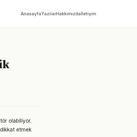
Anasayfa
Yazılar
Hakkımızda
İletişim
ik
ör olabiliyor.
e dikkat etmek