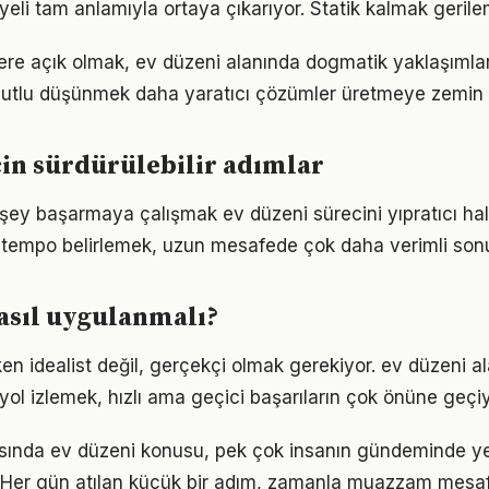
eli tam anlamıyla ortaya çıkarıyor. Statik kalmak gerilem
flere açık olmak, ev düzeni alanında dogmatik yaklaşımla
utlu düşünmek daha yaratıcı çözümler üretmeye zemin h
çin sürdürülebilir adımlar
şey başarmaya çalışmak ev düzeni sürecini yıpratıcı hale
ir tempo belirlemek, uzun mesafede çok daha verimli son
asıl uygulanmalı?
en idealist değil, gerçekçi olmak gerekiyor. ev düzeni a
r yol izlemek, hızlı ama geçici başarıların çok önüne geçiy
nda ev düzeni konusu, pek çok insanın gündeminde ye
i. Her gün atılan küçük bir adım, zamanla muazzam mesa