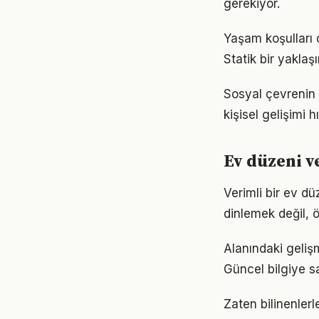
gerekiyor.
Yaşam koşulları d
Statik bir yaklaş
Sosyal çevrenin 
kişisel gelişimi h
Ev düzeni v
Verimli bir ev d
dinlemek değil, ö
Alanındaki geliş
Güncel bilgiye s
Zaten bilinenler