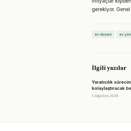
İhtiyaçlar kişiden
gerekiyor. Genel 
ev düzeni
ev yön
İlgili yazılar
Yaratıcılık sürecin
kolaylaştıracak b
5 Ağustos 2026