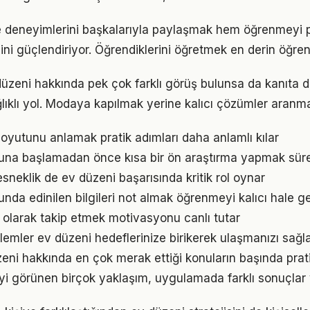
e deneyimlerini başkalarıyla paylaşmak hem öğrenmeyi p
cini güçlendiriyor. Öğrendiklerini öğretmek en derin öğre
zeni hakkında pek çok farklı görüş bulunsa da kanıta day
ıklı yol. Modaya kapılmak yerine kalıcı çözümler aranma
oyutunu anlamak pratik adımları daha anlamlı kılar
na başlamadan önce kısa bir ön araştırma yapmak süreci
sneklik de ev düzeni başarısında kritik rol oynar
da edinilen bilgileri not almak öğrenmeyi kalıcı hale get
l olarak takip etmek motivasyonu canlı tutar
emler ev düzeni hedeflerinize birikerek ulaşmanızı sağl
zeni hakkında en çok merak ettiği konuların başında pra
iyi görünen birçok yaklaşım, uygulamada farklı sonuçlar v