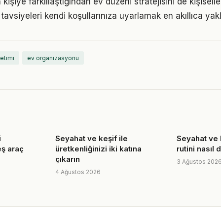
 kişiye farklılaştığından ev düzeni stratejisini de kişisell
tavsiyeleri kendi koşullarınıza uyarlamak en akıllıca yak
etimi
ev organizasyonu
i
Seyahat ve keşif ile
Seyahat ve 
eş araç
üretkenliğinizi iki katına
rutini nasıl
çıkarın
3 Ağustos 202
4 Ağustos 2026