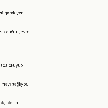
si gerekiyor.
ysa doğru çevre,
nızca okuyup
lmayı sağlıyor.
ak, alanın