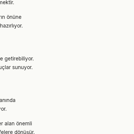
ektir.
rın önüne
azırlıyor.
 getirebiliyor.
uçlar sunuyor.
lanında
or.
r alan önemli
felere dönüşür.