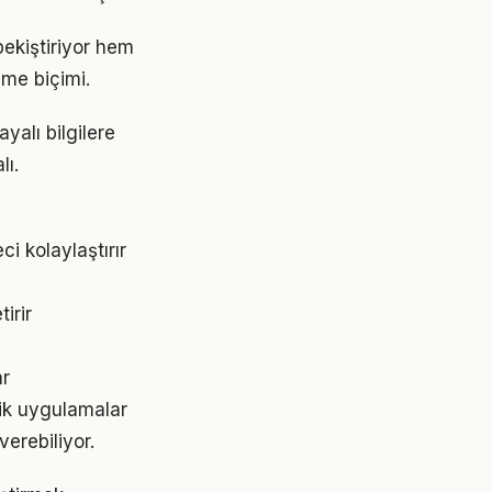
ekiştiriyor hem
nme biçimi.
alı bilgilere
lı.
 kolaylaştırır
irir
ar
tik uygulamalar
erebiliyor.