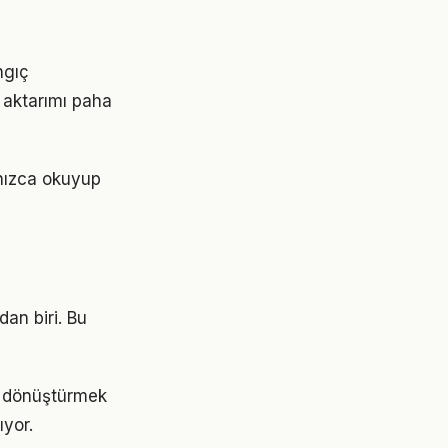
ngıç
 aktarımı paha
lnızca okuyup
dan biri. Bu
e dönüştürmek
yor.