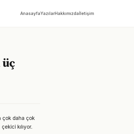
Anasayfa
Yazılar
Hakkımızda
İletişim
 üç
en çok daha çok
çekici kılıyor.