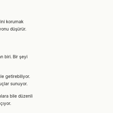
sini korumak
yonu düşürür.
 biri. Bir şeyi
e getirebiliyor.
uçlar sunuyor.
lara bile düzenli
çıyor.