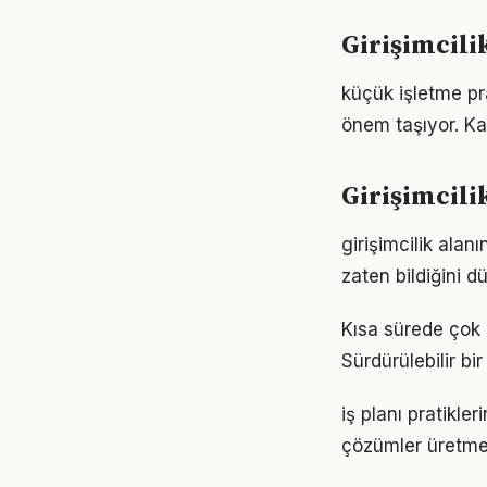
Girişimcili
küçük işletme pr
önem taşıyor. Ka
Girişimcili
girişimcilik alan
zaten bildiğini d
Kısa sürede çok ş
Sürdürülebilir b
iş planı pratikl
çözümler üretmey