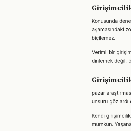
Girişimcili
Konusunda deneyiml
aşamasındaki zor
biçilemez.
Verimli bir giri
dinlemek değil, ö
Girişimcili
pazar araştırması
unsuru göz ardı 
Kendi girişimcil
mümkün. Yaşanan