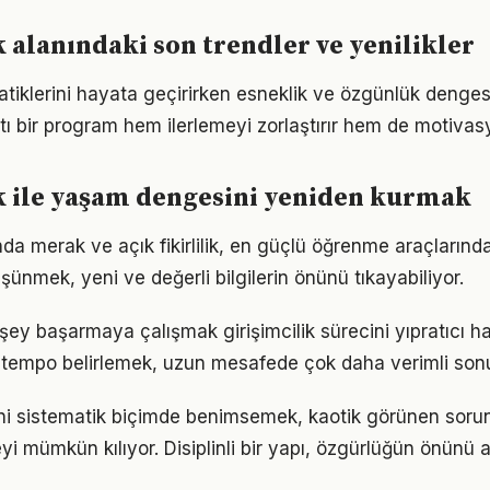
k alanındaki son trendler ve yenilikler
atiklerini hayata geçirirken esneklik ve özgünlük denge
tı bir program hem ilerlemeyi zorlaştırır hem de motivas
k ile yaşam dengesini yeniden kurmak
ında merak ve açık fikirlilik, en güçlü öğrenme araçlarından
üşünmek, yeni ve değerli bilgilerin önünü tıkayabiliyor.
ey başarmaya çalışmak girişimcilik sürecini yıpratıcı hal
ir tempo belirlemek, uzun mesafede çok daha verimli son
erini sistematik biçimde benimsemek, kaotik görünen sorun
i mümkün kılıyor. Disiplinli bir yapı, özgürlüğün önünü a