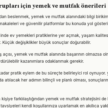
grupları için yemek ve mutfak önerileri
an beslenmek, yemek ve mutfak alanındaki bilgi birikimin
akaleleri ve güvenilir platformlar bu konuda yol gösteric
çinde ev yemekleri pratiklerine yer açmak, yaşam kalitesin
. Küçük değişiklikler büyük sonuçlar doğurabilir.
ş açısı, yemek ve mutfak alanında başarının olmazsa olm
rdürülebilir kazanımlara odaklanmak gerekir.
 kadar pratik eylem de bu süreçte belirleyici rol oynuyor
atılacak her adımın bilinçli ve planlı olması, sonuçların
n kişiye farklılaştığından yemek ve mutfak stratejisini de 
tavsiyeleri kendi koşullarınıza uyarlamak en akıllıca yak