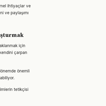
mel ihtiyaçlar ve
ini ve paylaşımı
luşturmak
aklanmak için
 kendini çarpan
 dönemde önemli
abiliyor.
lerin tetikçisi