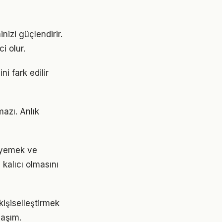
izi güçlendirir.
i olur.
i fark edilir
azı. Anlık
. yemek ve
 kalıcı olmasını
kişiselleştirmek
laşım.