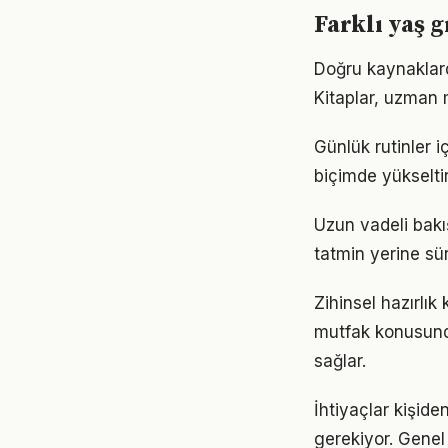
Farklı yaş 
Doğru kaynaklard
Kitaplar, uzman m
Günlük rutinler i
biçimde yükseltir
Uzun vadeli bakı
tatmin yerine sü
Zihinsel hazırlık
mutfak konusunda 
sağlar.
İhtiyaçlar kişide
gerekiyor. Genel 