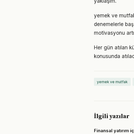
yaklaşım.
yemek ve mutfak 
denemelerle başl
motivasyonu artır
Her gün atılan 
konusunda atılaca
yemek ve mutfak
İlgili yazılar
Finansal yatırım i