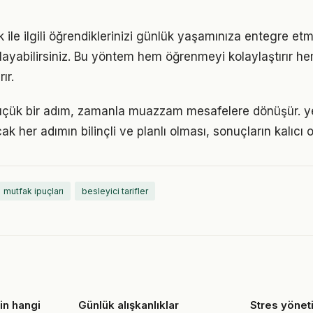
ile ilgili öğrendiklerinizi günlük yaşamınıza entegre et
ayabilirsiniz. Bu yöntem hem öğrenmeyi kolaylaştırır h
ır.
küçük bir adım, zamanla muazzam mesafelere dönüşür. 
k her adımın bilinçli ve planlı olması, sonuçların kalıcı o
mutfak ipuçları
besleyici tarifler
çin hangi
Günlük alışkanlıklar
Stres yönet