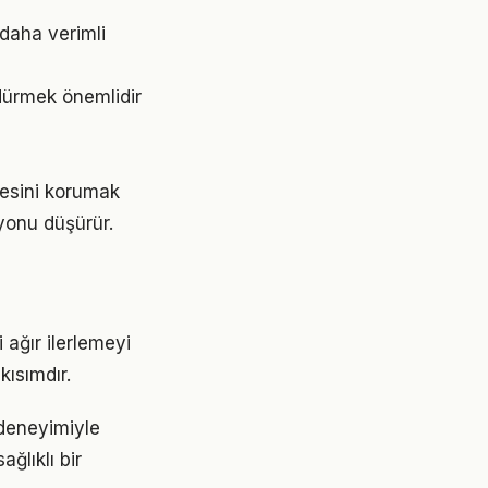
daha verimli
dürmek önemlidir
gesini korumak
yonu düşürür.
ağır ilerlemeyi
ısımdır.
 deneyimiyle
ğlıklı bir