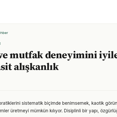
ehber
R
e mutfak deneyimini iyil
sit alışkanlık
pratiklerini sistematik biçimde benimsemek, kaotik görü
ümler üretmeyi mümkün kılıyor. Disiplinli bir yapı, özgür