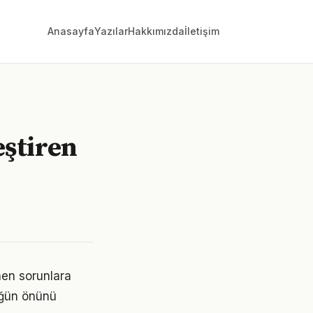
Anasayfa
Yazılar
Hakkımızda
İletişim
eştiren
nen sorunlara
lüğün önünü