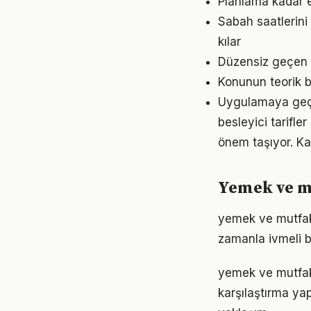
Planlama kadar e
Sabah saatlerini
kılar
Düzensiz geçen g
Konunun teorik b
Uygulamaya geçme
besleyici tarifle
önem taşıyor. Ka
Yemek ve m
yemek ve mutfak 
zamanla ivmeli b
yemek ve mutfak 
karşılaştırma ya