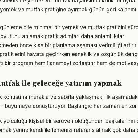
sneklik de yemek ve mutfak başarısında kritik rol oynar
 yemek ve mutfak pratiğine ayırmak günün geri kalanını 
ünlerde bile minimal bir yemek ve mutfak pratiğini sür
oyutunu anlamak pratik adımları daha anlamlı kılar
den önce kısa bir planlama aşaması verimliliği artırır
r pratiklerini hayata geçirirken esneklik ve özgünlük den
tı bir program hem ilerlemeyi zorlaştırır hem de motivas
utfak ile geleceğe yatırım yapmak
konusuna merakla ve sabırla yaklaşmak, ilk aşamadaki 
ir büyümeye dönüştürüyor. Başlangıç her zaman en zor k
yolculuğu kişisel bir serüven olduğundan başkalarının
pmak yerine kendi ilerlemenizi referans almak çok daha sa