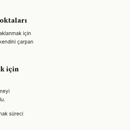
oktaları
aklanmak için
 kendini çarpan
k için
meyi
lu.
mak süreci