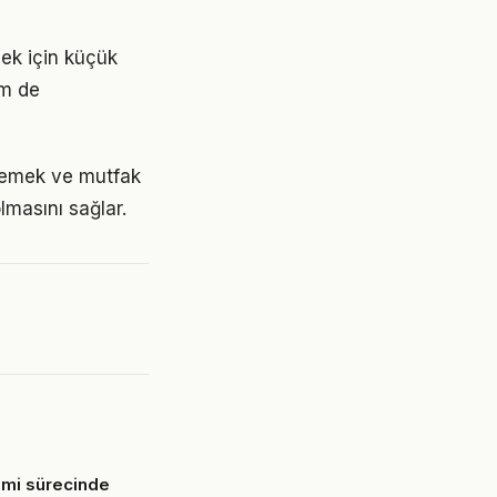
mek için küçük
em de
yemek ve mutfak
lmasını sağlar.
imi sürecinde