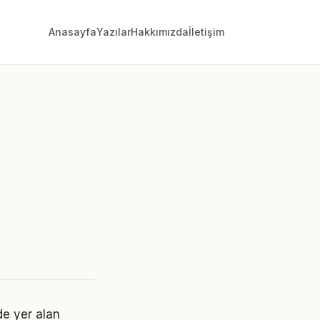
Anasayfa
Yazılar
Hakkımızda
İletişim
e yer alan