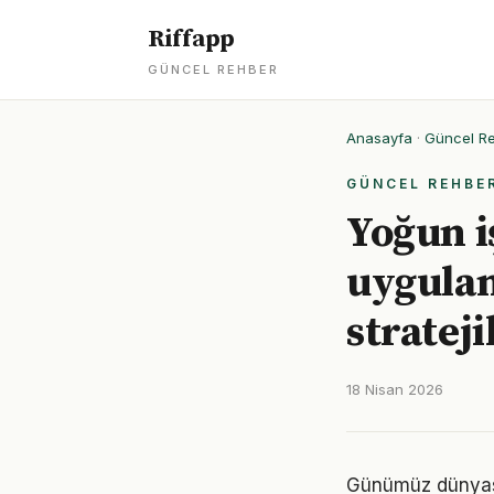
Riffapp
GÜNCEL REHBER
Anasayfa
·
Güncel R
GÜNCEL REHBE
Yoğun i
uygula
strateji
18 Nisan 2026
Günümüz dünyası