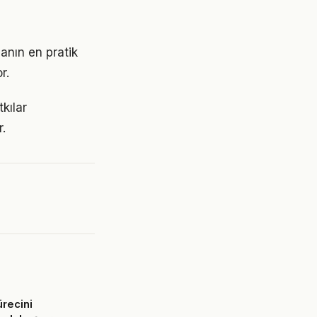
anın en pratik
r.
kılar
.
ürecini