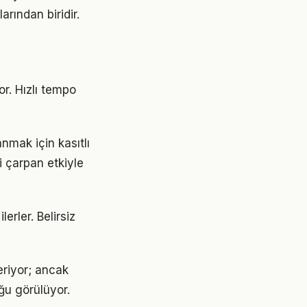
rından biridir.
r. Hızlı tempo
mak için kasıtlı
i çarpan etkiyle
erler. Belirsiz
eriyor; ancak
ğu görülüyor.