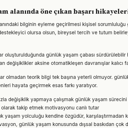
m alanında öne çıkan başarı hikayeler
nındaki bilginin eyleme geçirilmesi kişisel sorumluluğu g
estekleyici olursa olsun, bireysel tercih ve tutum belirl
lar oluşturulduğunda günlük yaşam çabası sürdürülebilir h
an değişiklikler aksine otomatikleşen davranışlar kalıcı fa
ar olmadan teorik bilgi tek başına yeterli olmuyor. günl
enleri hayata geçirmek esas farkı yaratıyor.
zla değişiklik yapmaya çalışmak günlük yaşam sürecini z
l olarak takip etmek motivasyonu canlı tutar
ük yaşam yolculuğu kendine özgüdür, karşılaştırmadan k
ivasyon, günlük yaşam konusunda dışsal baskıdan çok d