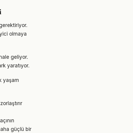
i
erektiriyor.
eyici olmaya
ale geliyor.
rk yaratıyor.
ük yaşam
orlaştırır
açının
aha güçlü bir