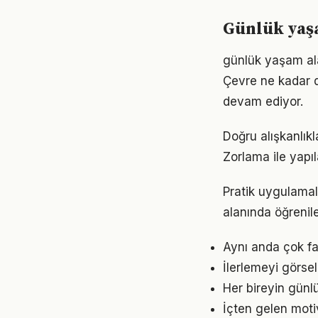
Günlük yaşa
günlük yaşam ala
Çevre ne kadar d
devam ediyor.
Doğru alışkanlık
Zorlama ile yapıl
Pratik uygulamal
alanında öğrenil
Aynı anda çok fa
İlerlemeyi görse
Her bireyin günl
İçten gelen mot