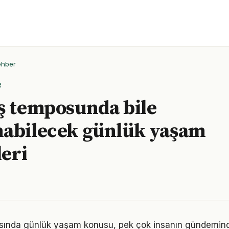
ehber
R
ş temposunda bile
nabilecek günlük yaşam
leri
nda günlük yaşam konusu, pek çok insanın gündemind