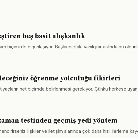
ştiren beş basit alışkanlık
aşım biçimi de olgunlaşıyor. Başlangıçtaki yanılgılar aslında bu olgu
eceğiniz öğrenme yolculuğu fikirleri
l ihtiyaçların net biçimde belirlenmesi gerekiyor. Çünkü herkese uya
a zaman testinden geçmiş yedi yöntem
dirirseniz ilişkiler ve iletişim alanında çok daha hızlı ilerleme kayde