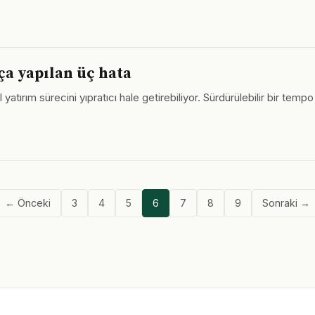
ça yapılan üç hata
tırım sürecini yıpratıcı hale getirebiliyor. Sürdürülebilir bir te
← Önceki
3
4
5
6
7
8
9
Sonraki →