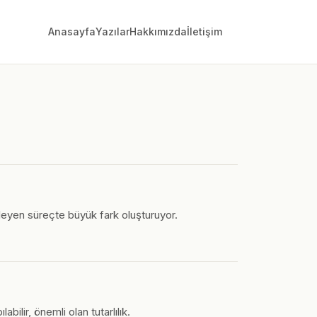
Anasayfa
Yazılar
Hakkımızda
İletişim
eyen süreçte büyük fark oluşturuyor.
ilir, önemli olan tutarlılık.