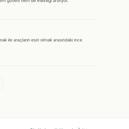
m güveni hem de etkinliği artırıyor.
ak ile araçların esiri olmak arasındaki ince