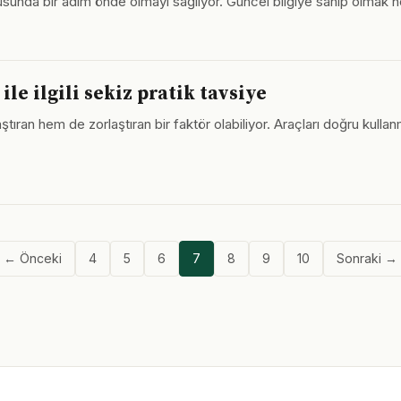
nusunda bir adım önde olmayı sağlıyor. Güncel bilgiye sahip olmak he
e ilgili sekiz pratik tavsiye
ıran hem de zorlaştıran bir faktör olabiliyor. Araçları doğru kullanm
← Önceki
4
5
6
7
8
9
10
Sonraki →